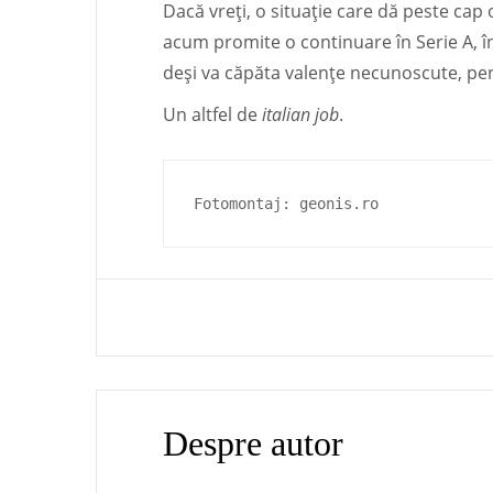
Dacă vreți, o situație care dă peste cap 
acum promite o continuare în Serie A, în
deși va căpăta valențe necunoscute, pent
Un altfel de
italian job
.
Fotomontaj: geonis.ro
Despre autor