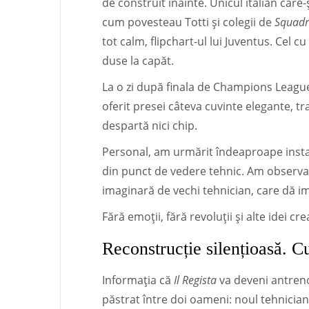
de construit înainte. Unicul italian care
cum povesteau Totti și colegii de
Squadr
tot calm, flipchart-ul lui Juventus. Cel c
duse la capăt.
La o zi după finala de Champions League,
oferit presei câteva cuvinte elegante, tr
despartă nici chip.
Personal, am urmărit îndeaproape instala
din punct de vedere tehnic. Am observa
imaginară de vechi tehnician, care dă im
Fără emoții, fără revoluții și alte idei cre
Reconstrucție silențioasă. C
Informația că
Il Regista
va deveni antrenor
păstrat între doi oameni: noul tehnician