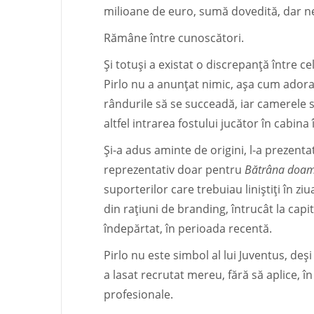
milioane de euro, sumă dovedită, dar n
Rămâne între cunoscători.
Și totuși a existat o discrepanță între c
Pirlo nu a anunțat nimic, așa cum adora
rândurile să se succeadă, iar camerele s
altfel intrarea fostului jucător în cabin
Și-a adus aminte de origini, l-a prezenta
reprezentativ doar pentru
Bătrâna doa
suporterilor care trebuiau liniștiți în z
din rațiuni de branding, întrucât la capit
îndepărtat, în perioada recentă.
Pirlo nu este simbol al lui Juventus, deși
a lasat recrutat mereu, fără să aplice, în c
profesionale.