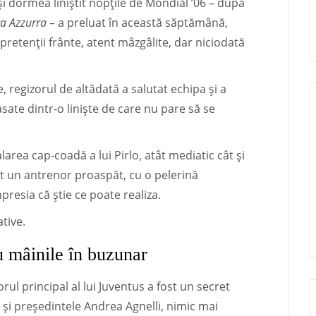
-și dormea liniștit nopțile de Mondial ’06 – după
a Azzurra
– a preluat în această săptămână,
u pretenții frânte, atent mâzgâlite, dar niciodată
 regizorul de altădată a salutat echipa și a
asate dintr-o liniște de care nu pare să se
rea cap-coadă a lui Pirlo, atât mediatic cât și
t un antrenor proaspăt, cu o pelerină
presia că știe ce poate realiza.
ative.
u mâinile în buzunar
ul principal al lui Juventus a fost un secret
 și președintele Andrea Agnelli, nimic mai