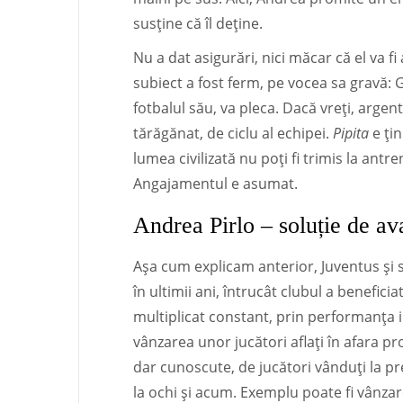
susține că îl deține.
Nu a dat asigurări, nici măcar că el va fi 
subiect a fost ferm, pe vocea sa gravă: 
fotbalul său, va pleca. Dacă vreți, argen
tărăgănat, de ciclu al echipei.
Pipita
e țin
lumea civilizată nu poți fi trimis la antr
Angajamentul e asumat.
Andrea Pirlo – soluție de av
Așa cum explicam anterior, Juventus și 
în ultimii ani, întrucât clubul a benefici
multiplicat constant, prin performanța 
vânzarea unor jucători aflați în afara pr
dar cunoscute, de jucători vânduți la pr
la ochi și acum. Exemplu poate fi vânzar