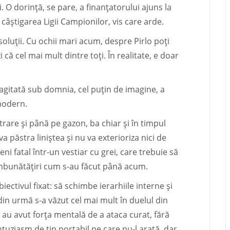
i. O dorință, se pare, a finanțatorului ajuns la
 câștigarea Ligii Campionilor, vis care arde.
soluții. Cu ochii mari acum, despre Pirlo poți
 că cel mai mult dintre toți. În realitate, e doar
agitată sub domnia, cel puțin de imagine, a
 modern.
ntrare și până pe gazon, ba chiar și în timpul
a păstra liniștea și nu va exterioriza nici de
i fatal într-un vestiar cu grei, care trebuie să
u îmbunătățiri cum s-au făcut până acum.
ectivul fixat: să schimbe ierarhiile interne și
 din urmă s-a văzut cel mai mult în duelul din
u au avut forța mentală de a ataca curat, fără
tuziasm de tip portabil pe care nu-l arată, dar