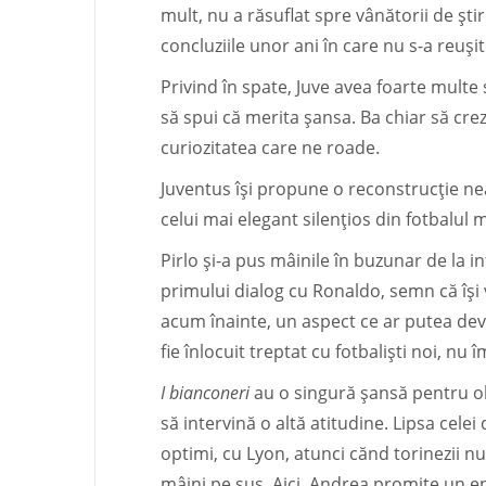
mult, nu a răsuflat spre vânătorii de știr
concluziile unor ani în care nu s-a reușit
Privind în spate, Juve avea foarte multe 
să spui că merita șansa. Ba chiar să crezi
curiozitatea care ne roade.
Juventus își propune o reconstrucție ne
celui mai elegant silențios din fotbalul
Pirlo și-a pus mâinile în buzunar de la i
primului dialog cu Ronaldo, semn că își v
acum înainte, un aspect ce ar putea deven
fie înlocuit treptat cu fotbaliști noi, n
I bianconeri
au o singură șansă pentru obi
să intervină o altă atitudine. Lipsa celei
optimi, cu Lyon, atunci cănd torinezii n
mâini pe sus. Aici, Andrea promite un en