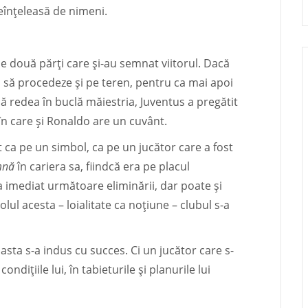
eînțeleasă de nimeni.
ele două părți care și-au semnat viitorul. Dacă
 să procedeze și pe teren, pentru ca mai apoi
ă redea în buclă măiestria, Juventus a pregătit
a în care și Ronaldo are un cuvânt.
t ca pe un simbol, ca pe un jucător care a fost
mnă
în cariera sa, fiindcă era pe placul
iua imediat următoare eliminării, dar poate și
olul acesta – loialitate ca noțiune – clubul s-a
 asta s-a indus cu succes. Ci un jucător care s-
ondițiile lui, în tabieturile și planurile lui