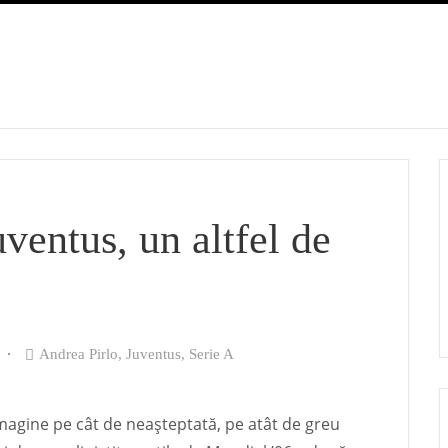
ventus, un altfel de
Andrea Pirlo
,
Juventus
,
Serie A
imagine pe cât de neașteptată, pe atât de greu