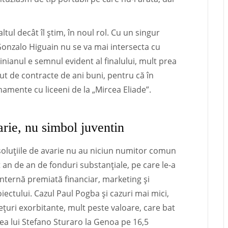
altul decât îl știm, în noul rol. Cu un singur
Gonzalo Higuain nu se va mai intersecta cu
tinianul e semnul evident al finalului, mult prea
ut de contracte de ani buni, pentru că în
enamente cu liceeni de la „Mircea Eliade”.
arie, nu simbol juventin
soluțiile de avarie nu au niciun numitor comun
at an de an de fonduri substanțiale, pe care le-a
internă premiată financiar, marketing și
oiectului. Cazul Paul Pogba și cazuri mai mici,
ețuri exorbitante, mult peste valoare, care bat
ea lui Stefano Sturaro la Genoa pe 16,5