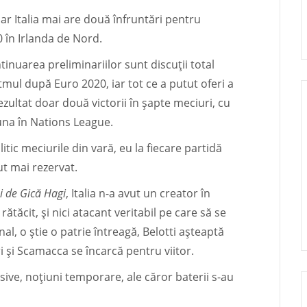
iar Italia mai are două înfruntări pentru
 în Irlanda de Nord.
tinuarea preliminariilor sunt discuții total
tmul după Euro 2020, iar tot ce a putut oferi a
ezultat doar două victorii în șapte meciuri, cu
i una în Nations League.
litic meciurile din vară, eu la fiecare partidă
ut mai rezervat.
i de Gică Hagi
, Italia n-a avut un creator în
ătăcit, și nici atacant veritabil pe care să se
al, o știe o patrie întreagă, Belotti așteaptă
i și Scamacca se încarcă pentru viitor.
sive, noțiuni temporare, ale căror baterii s-au