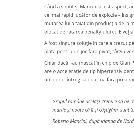
Când a simțit și Mancini acest aspect, a
cel mai rapid jucător de explozie – Insig
mutarea lui a tăiat din producția de la 
blocat de ratarea penalty-ului cu Elveția
A fost singura soluție în care a crezut p
plată pentru un joc fără pivot, târziu ve
Chiar dacă l-au mascat în chip de Gian 
are o accelerație de tip hipertensiv pentr
un popor întreg să doarmă fără prea mul
Grupul rămâne același, trebuie să ne r
martie și poate că îl și câștigăm, sunt 
Roberto Mancini, după Irlanda de Nord 