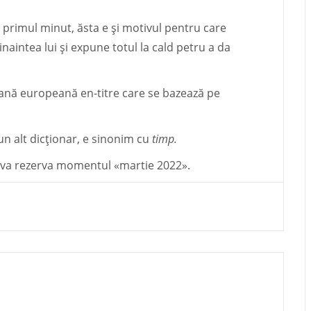
n primul minut, ăsta e și motivul pentru care
naintea lui și expune totul la cald petru a da
ană europeană en-titre care se bazează pe
un alt dicționar, e sinonim cu
timp.
 îi va rezerva momentul «martie 2022».