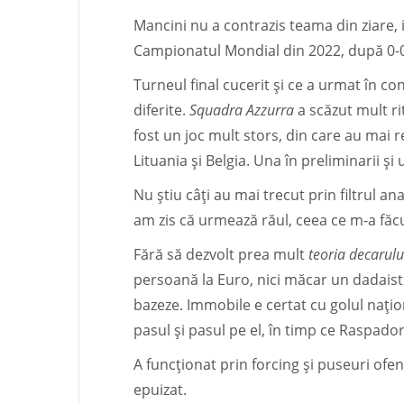
Mancini nu a contrazis teama din ziare, 
Campionatul Mondial din 2022, după 0-0
Turneul final cucerit și ce a urmat în con
diferite.
Squadra Azzurra
a scăzut mult ri
fost un joc mult stors, din care au mai r
Lituania și Belgia. Una în preliminarii ș
Nu știu câți au mai trecut prin filtrul ana
am zis că urmează răul, ceea ce m-a făc
Fără să dezvolt prea mult
teoria decarulu
persoană la Euro, nici măcar un dadaist r
bazeze. Immobile e certat cu golul națion
pasul și pasul pe el, în timp ce Raspador
A funcționat prin forcing și puseuri ofen
epuizat.