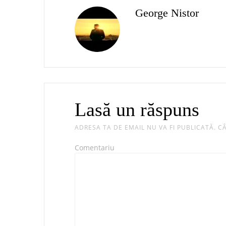
George Nistor
Lasă un răspuns
ADRESA TA DE EMAIL NU VA FI PUBLICATĂ.
CÂ
Comentariu