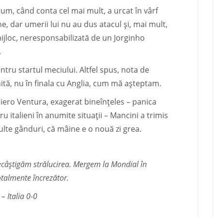
cum, când conta cel mai mult, a urcat în vârf
ne, dar umerii lui nu au dus atacul și, mai mult,
mijloc, neresponsabilizată de un Jorginho
.
entru startul meciului. Altfel spus, nota de
nită, nu în finala cu Anglia, cum mă așteptam.
Piero Ventura, exagerat bineînțeles – panica
u italieni în anumite situații – Mancini a trimis
te gânduri, că mâine e o nouă zi grea.
ecâștigăm strălucirea. Mergem la Mondial în
totalmente încrezător.
– Italia 0-0