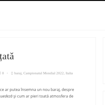
țată
0
baraj
,
Campionatul Mondial 2022
,
Italia
 ce ar putea însemna un nou baraj, despre
suedeză
și cum ar pieri toată atmosfera de