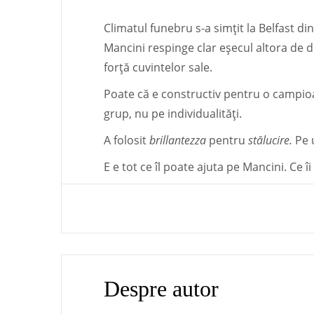
Climatul funebru s-a simțit la Belfast di
Mancini respinge clar eșecul altora de di
forță cuvintelor sale.
Poate că e constructiv pentru o campio
grup, nu pe individualități.
A folosit
brillantezza
pentru
stălucire.
Pe 
E e tot ce îl poate ajuta pe Mancini. Ce
Despre autor