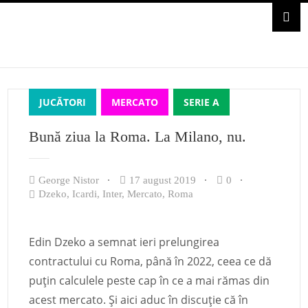
JUCĂTORI
MERCATO
SERIE A
Bună ziua la Roma. La Milano, nu.
George Nistor
17 august 2019
0
Dzeko
,
Icardi
,
Inter
,
Mercato
,
Roma
Edin Dzeko a semnat ieri prelungirea
contractului cu Roma, până în 2022, ceea ce dă
puțin calculele peste cap în ce a mai rămas din
acest mercato. Și aici aduc în discuție că în