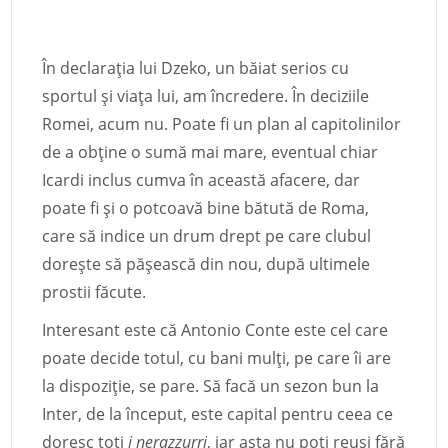
În declarația lui Dzeko, un băiat serios cu
sportul și viața lui, am încredere. În deciziile
Romei, acum nu. Poate fi un plan al capitolinilor
de a obține o sumă mai mare, eventual chiar
Icardi inclus cumva în această afacere, dar
poate fi și o potcoavă bine bătută de Roma,
care să indice un drum drept pe care clubul
dorește să pășească din nou, după ultimele
prostii făcute.
Interesant este că Antonio Conte este cel care
poate decide totul, cu bani mulți, pe care îi are
la dispoziție, se pare. Să facă un sezon bun la
Inter, de la început, este capital pentru ceea ce
doresc toți
i nerazzurri
, iar asta nu poți reuși fără