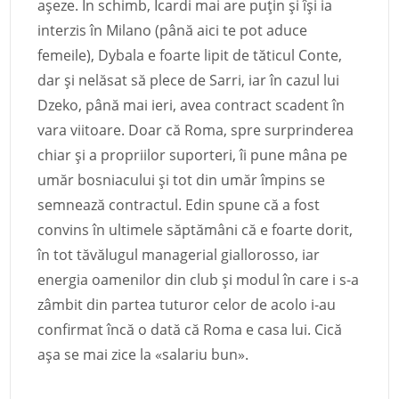
așeze. În schimb, Icardi mai are puțin și își ia
interzis în Milano (până aici te pot aduce
femeile), Dybala e foarte lipit de tăticul Conte,
dar și nelăsat să plece de Sarri, iar în cazul lui
Dzeko, până mai ieri, avea contract scadent în
vara viitoare. Doar că Roma, spre surprinderea
chiar și a propriilor suporteri, îi pune mâna pe
umăr bosniacului și tot din umăr împins se
semnează contractul. Edin spune că a fost
convins în ultimele săptămâni că e foarte dorit,
în tot tăvălugul managerial giallorosso, iar
energia oamenilor din club și modul în care i s-a
zâmbit din partea tuturor celor de acolo i-au
confirmat încă o dată că Roma e casa lui. Cică
așa se mai zice la «salariu bun».