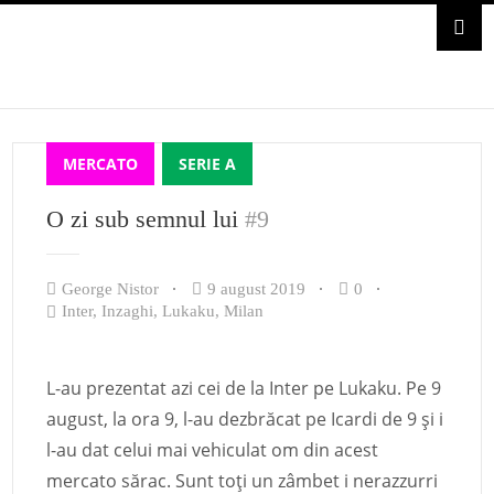
MERCATO
SERIE A
O zi sub semnul lui
#9
George Nistor
9 august 2019
0
Inter
,
Inzaghi
,
Lukaku
,
Milan
L-au prezentat azi cei de la Inter pe Lukaku. Pe 9
august, la ora 9, l-au dezbrăcat pe Icardi de 9 și i
l-au dat celui mai vehiculat om din acest
mercato sărac. Sunt toți un zâmbet i nerazzurri