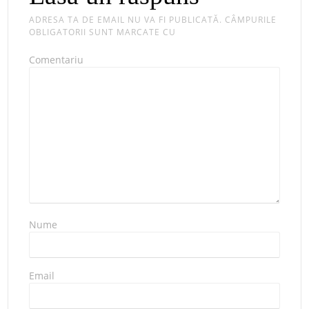
ADRESA TA DE EMAIL NU VA FI PUBLICATĂ.
CÂMPURILE
OBLIGATORII SUNT MARCATE CU
Comentariu
Nume
Email