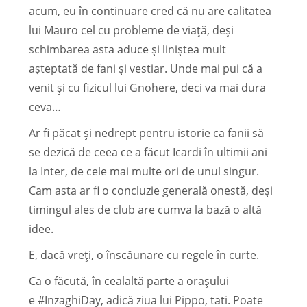
acum, eu în continuare cred că nu are calitatea
lui Mauro cel cu probleme de viață, deși
schimbarea asta aduce și liniștea mult
așteptată de fani și vestiar. Unde mai pui că a
venit și cu fizicul lui Gnohere, deci va mai dura
ceva…
Ar fi păcat și nedrept pentru istorie ca fanii să
se dezică de ceea ce a făcut Icardi în ultimii ani
la Inter, de cele mai multe ori de unul singur.
Cam asta ar fi o concluzie generală onestă, deși
timingul ales de club are cumva la bază o altă
idee.
E, dacă vreți, o înscăunare cu regele în curte.
Ca o făcută, în cealaltă parte a orașului
e
#InzaghiDay
, adică ziua lui Pippo, tati. Poate