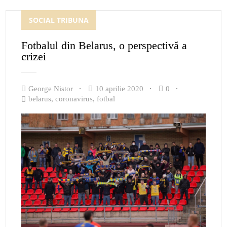
SOCIAL TRIBUNA
Fotbalul din Belarus, o perspectivă a
crizei
George Nistor
10 aprilie 2020
0
belarus
,
coronavirus
,
fotbal