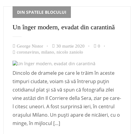
DIN SPATELE BLOCULUI
Un înger modern, evadat din carantină
George Nistor
30 martie 2020
0
coronavirus
,
milano
,
nicolo zaniolo
Dincolo de dramele pe care le trăim în aceste
timpuri ciudate, voiam să vă întrerup puțin
cotidianul plat și să vă spun că fotografia zilei
vine astăzi din Il Corriere della Sera, ziar pe care-
l citesc uneori. A fost surprinsă ieri, în centrul
orașului Milano. Un puști apare de nicăieri, cu o
minge, în mijlocul […]