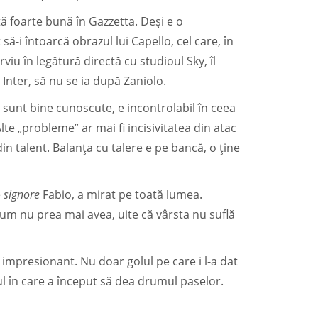
ă foarte bună în Gazzetta. Deși e o
să-i întoarcă obrazul lui Capello, cel care, în
iu în legătură directă cu studioul Sky, îl
 Inter, să nu se ia după Zaniolo.
n sunt bine cunoscute, e incontrolabil în ceea
lte „probleme” ar mai fi incisivitatea din atac
din talent. Balanța cu talere e pe bancă, o ține
e
signore
Fabio, a mirat pe toată lumea.
cum nu prea mai avea, uite că vârsta nu suflă
i impresionant. Nu doar golul pe care i l-a dat
ul în care a început să dea drumul paselor.