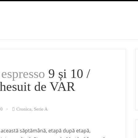
espresso
9 și 10 /
nghesuit de VAR
0
Cronica
,
Serie A
n această săptămână, etapă după etapă,