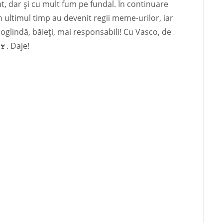
at, dar și cu mult fum pe fundal. În continuare
în ultimul timp au devenit regii meme-urilor, iar
n oglindă, băieți, mai responsabili! Cu Vasco, de
🍷. Daje!