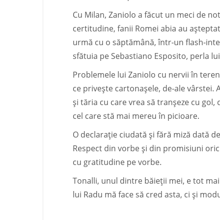
Cu Milan, Zaniolo a făcut un meci de not
certitudine, fanii Romei abia au așteptat 
urmă cu o săptămână, într-un flash-interv
sfătuia pe Sebastiano Esposito, perla lui
Problemele lui Zaniolo cu nervii în tere
ce privește cartonașele, de-ale vârstei. A
și tăria cu care vrea să tranșeze cu gol, 
cel care stă mai mereu în picioare.
O declarație ciudată și fără miză dată d
Respect din vorbe și din promisiuni ori
cu gratitudine pe vorbe.
Tonalli, unul dintre băieții mei, e tot ma
lui Radu mă face să cred asta, ci și mod