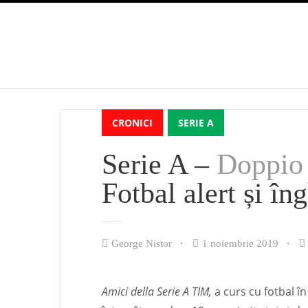
CRONICI
SERIE A
Serie A –
Doppio 
Fotbal alert și î
George Nistor
1 noiembrie 2019
Amici della Serie A TIM,
a curs cu fotbal î