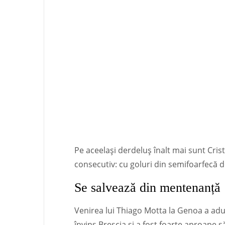
Pe aceelași derdeluș înalt mai sunt Cris
consecutiv: cu goluri din semifoarfecă de
Se salvează din mentenanță
Venirea lui Thiago Motta la Genoa a adus
învins Brescia și a fost foarte aproape s