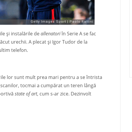
e și instalările de
allenatori
în Serie A se fac
lăcut urechii. A plecat și Igor Tudor de la
ltim telefon.
ile lor sunt mult prea mari pentru a se întrista
scanilor, tocmai a cumpărat un teren lângă
portivă
state of art
, cum s-ar zice. Dezinvolt