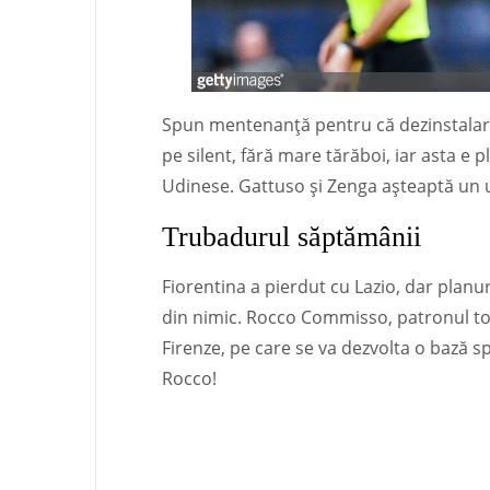
Spun mentenanță pentru că dezinstalaril
pe silent, fără mare tărăboi, iar asta e p
Udinese. Gattuso și Zenga așteaptă un u
Trubadurul săptămânii
Fiorentina a pierdut cu Lazio, dar planur
din nimic. Rocco Commisso, patronul to
Firenze, pe care se va dezvolta o bază s
Rocco!