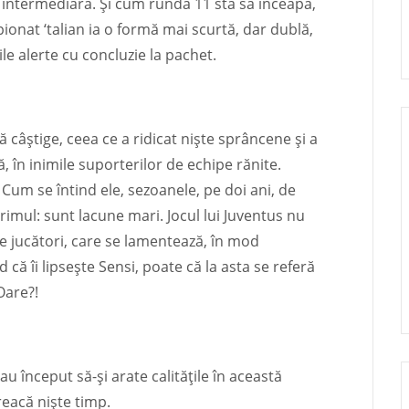
e intermediară. Și cum runda 11 stă să înceapă,
ionat ‘talian ia o formă mai scurtă, dar dublă,
ile alerte cu concluzie la pachet.
ă câștige, ceea ce a ridicat niște sprâncene și a
ă, în inimile suporterilor de echipe rănite.
. Cum se întind ele, sezoanele, pe doi ani, de
imul: sunt lacune mari. Jocul lui Juventus nu
 pe jucători, care se lamentează, în mod
d că îi lipsește Sensi, poate că la asta se referă
Oare?!
au început să-și arate calitățile în această
reacă niște timp.