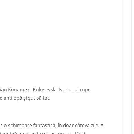
tian Kouame și Kulusevski. Ivorianul rupe
 antilopă și șut săltat.
 o schimbare fantastică, în doar câteva zile. A
ă obțină un punct cu Juve, nu l-au lăsat