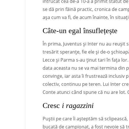
întrucât cea de-a 10-a a primit statut d
se dă prin făină practic, cronica de camp
așa cum va fi, de acum înainte, în situați
Câte-un egal însuflețește
În prima, Juventus și Inter nu au reușit s
tresărit speranțe, fie ele și de-o șchioap
Lecce și Parma s-au ținut tari în fața lor
data aceasta nu se va mai termina din pr
convinge, iar asta îi frustrează inclusiv
colectiv, continuu pe teren. Lui Inter cre
Conte atunci când spune că nu are lot. 
Cresc
i ragazzini
Puștii pe care îi așteptăm să sclipească, 
bucată de campionat, a fost nevoie să t