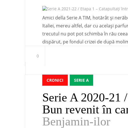
Amici della Serie A TIM, hotărât și neră
Italiei, mereu altfel, dar cu același parf
trecutul nu pot pot schimba în rău cee
dispărut, pe fondul crizei de după molimă
0
CRONICI
SERIE A
Serie A 2020-21 /
Bun revenit în c
Benjamin-ilor