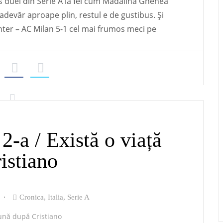
 duel din Serie A la fel cum Mădălina Ghenea
devăr aproape plin, restul e de gustibus. Și
 Inter – AC Milan 5-1 cel mai frumos meci pe
2-a / Există o viață
istiano
Cronica
,
Italia
,
Serie A