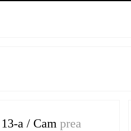
a 13-a / Cam
prea