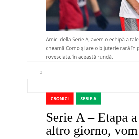
Amici della Serie A, avem o echipă a tal
cheamă Como și are o bijuterie rară în p
rovesciata, în această rundă.
0
CRONICI
SERIE A
Serie A – Etapa a
altro giorno, vo