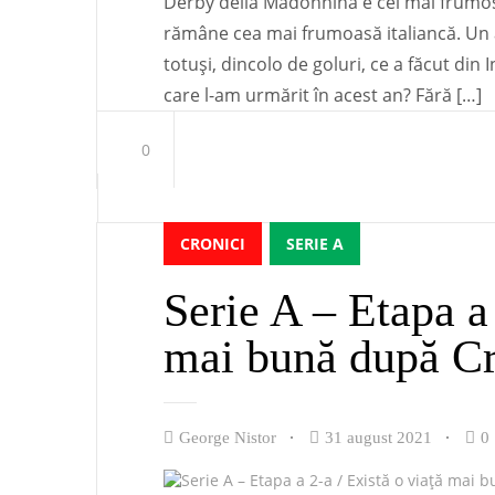
Derby della Madonnina e cel mai frumos
rămâne cea mai frumoasă italiancă. Un a
totuși, dincolo de goluri, ce a făcut din
care l-am urmărit în acest an? Fără […]
0
CRONICI
SERIE A
Serie A – Etapa a 
mai bună după Cr
George Nistor
31 august 2021
0