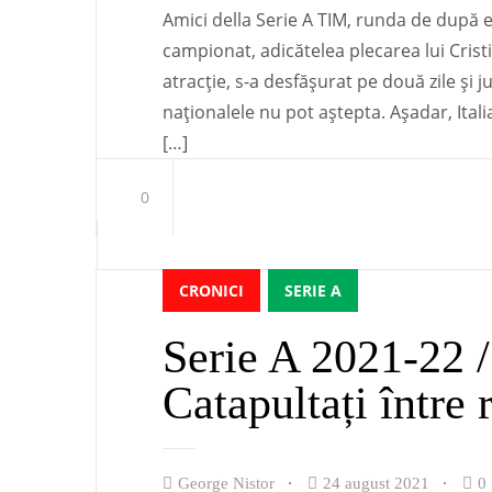
Amici della Serie A TIM, runda de după el
campionat, adicătelea plecarea lui Cris
atracție, s-a desfășurat pe două zile și j
naționalele nu pot aștepta. Așadar, Itali
[…]
0
CRONICI
SERIE A
Serie A 2021-22 /
Catapultați între 
George Nistor
24 august 2021
0