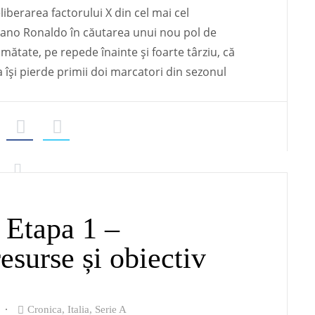
iberarea factorului X din cel mai cel
tiano Ronaldo în căutarea unui nou pol de
umătate, pe repede înainte și foarte târziu, că
a își pierde primii doi marcatori din sezonul
 Etapa 1 –
resurse și obiectiv
Cronica
,
Italia
,
Serie A