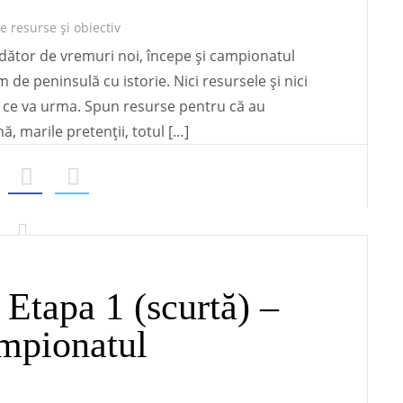
bdător de vremuri noi, începe și campionatul
um de peninsulă cu istorie. Nici resursele și nici
a ce va urma. Spun resurse pentru că au
, marile pretenții, totul […]
 Etapa 1 (scurtă) –
ampionatul