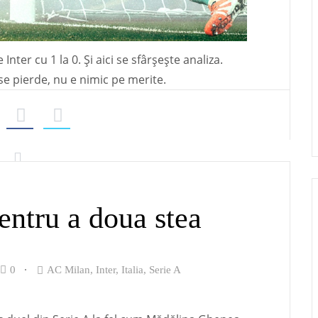
Inter cu 1 la 0. Și aici se sfârșește analiza.
se pierde, nu e nimic pe merite.
entru a doua stea
0
AC Milan
,
Inter
,
Italia
,
Serie A