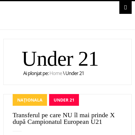
Under 21
Ai plonjat pe:
Home
\
Under 21
NAȚIONALA
UNDER 21
Transferul pe care NU îl mai prinde X
după Campionatul European U21