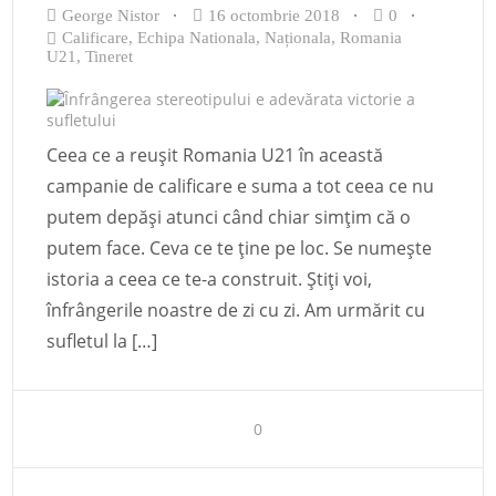
George Nistor
16 octombrie 2018
0
Calificare
,
Echipa Nationala
,
Naționala
,
Romania
U21
,
Tineret
Ceea ce a reușit Romania U21 în această
campanie de calificare e suma a tot ceea ce nu
putem depăși atunci când chiar simțim că o
putem face. Ceva ce te ține pe loc. Se numește
istoria a ceea ce te-a construit. Știți voi,
înfrângerile noastre de zi cu zi. Am urmărit cu
sufletul la […]
0