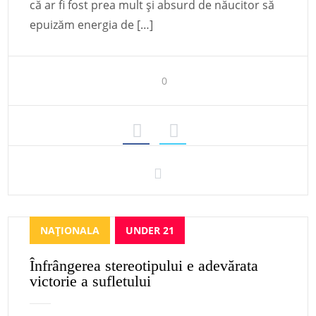
că ar fi fost prea mult și absurd de năucitor să
epuizăm energia de […]
0
NAȚIONALA
UNDER 21
Înfrângerea stereotipului e adevărata
victorie a sufletului