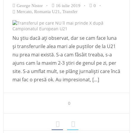
George Nistor
16 iulie 2019
0
Mercato
,
Romania U21
,
Transfer
Nu știu dacă ați observat, dar se cam face luna
și transferurile alea mari ale puștilor de la U21
nu prea mai există. S-a cam fâsâit treaba, s-a
ajuns cam la maxim 2-3 știri de genul pe zi, per
site. S-a umflat mult, se plâng jurnaliști care încă
mai fac o presă ok. Au impresionat, […]
0